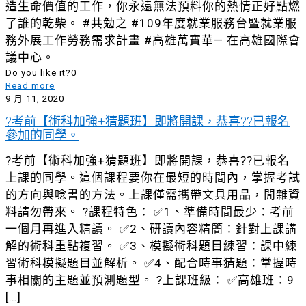
造生命價值的工作，你永遠無法預料你的熱情正好點燃
了誰的乾柴。 #共勉之 #109年度就業服務台暨就業服
務外展工作勞務需求計畫 #高雄萬寶華— 在高雄國際會
議中心。
Do you like it?
0
Read more
9 月 11, 2020
?考前【術科加強+猜題班】即將開課，恭喜??已報名
參加的同學。
?考前【術科加強+猜題班】即將開課，恭喜??已報名
上課的同學。這個課程要你在最短的時間內，掌握考試
的方向與唸書的方法。上課僅需攜帶文具用品，閒雜資
料請勿帶來。 ?課程特色： ✅1、準備時間最少：考前
一個月再進入精讀。 ✅2、研讀內容精簡：針對上課講
解的術科重點複習。 ✅3、模擬術科題目練習：課中練
習術科模擬題目並解析。 ✅4、配合時事猜題：掌握時
事相關的主題並預測題型。 ?上課班級： ✅高雄班：9
[…]