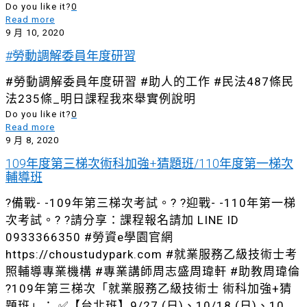
Do you like it?
0
Read more
9 月 10, 2020
#勞動調解委員年度研習
#勞動調解委員年度研習 #助人的工作 #民法487條民
法235條_明日課程我來舉實例說明
Do you like it?
0
Read more
9 月 8, 2020
109年度第三梯次術科加強+猜題班/110年度第一梯次
輔導班
?備戰- -109年第三梯次考試。? ?迎戰- -110年第一梯
次考試。? ?請分享：課程報名請加 LINE ID
0933366350 #勞資e學園官網
https://choustudypark.com #就業服務乙級技術士考
照輔導專業機構 #專業講師周志盛周瑋軒 #助教周瑋倫
?109年第三梯次「就業服務乙級技術士 術科加強+猜
題班」： ✅【台北班】9/27 (日)、10/18 (日)、10