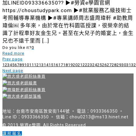
加LINEID0933366350?? ▶#勞資e學園官網
https://choustudypark.com ▶#就業服務乙級技術士
考照輔導專業機構 ▶#專業講師周志盛周瑋軒 #助教周
瑋倫￼ 多年來，由於常在竹科園區授課，很榮幸的結
識了計程車好友金生兄。甚至在大兒子的婚宴上，金生
兄也不遠千里而
[…]
Do you like it?
0
Read more
Prev page
1
2
3
4
5
6
7
8
9
10
11
12
13
14
15
16
17
18
19
20
21
22
23
24
25
26
27
28
29
30
31
32
Next page
地址：台南市安南區敦安街144號 。 電話：0933366350 。
Line ID：0933366350 。 信箱：chou0213@ms13.hinet.net
© 2019 勞資e學園. All Rights Reserved.
課程報名