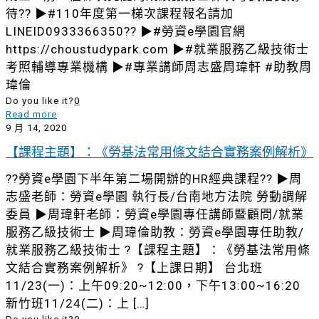
待?? ▶#110年度第一梯次課程報名請加
LINEID0933366350?? ▶#勞資e學園官網
https://choustudypark.com ▶#就業服務乙級技術士
考照輔導專業機構 ▶#專業講師周志盛周瑋軒 #助教周
瑋倫
Do you like it?
0
Read more
9 月 14, 2020
【課程主題】：《勞基法常用條文結合實務案例解析》
??勞資e學園下半年第二場開辦的HR經典課程?? ▶周
志盛老師：勞資e學園 執行長/台南地方法院 勞動調解
委員 ▶周瑋軒老師：勞資e學園專任講師暨顧問/就業
服務乙級技術士 ▶周瑋倫助教：勞資e學園專任助教/
就業服務乙級技術士 ?【課程主題】：《勞基法常用條
文結合實務案例解析》 ?【上課日期】 台北班
11/23(一)：上午09:20~12:00，下午13:00~16:20
新竹班11/24(二)：上
[…]