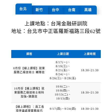
台北
新竹
台中
台南
高雄
上課地點：台灣金融研訓院
地址：台北市中正區羅斯福路三段62號
課程
上課日期
上課時間
8/17(ㄧ)、
8/19(三)、
8月份【線上課程】就業
8/21(五)、
18:30~21:30
服務乙級技術士 輔導班
8/24(ㄧ)、
8/26(三)、8/28(五)
10/6(二)、
10月份【線上課程】就
10/8(四)、
業服務乙級技術士術科
18:30~21:30
10/13(二)、
加強+猜題班
10/15(四)
【線上課程】：員工各
9/17(四)、9/24(四)
18:30~21:30
項爭議處理實務技巧