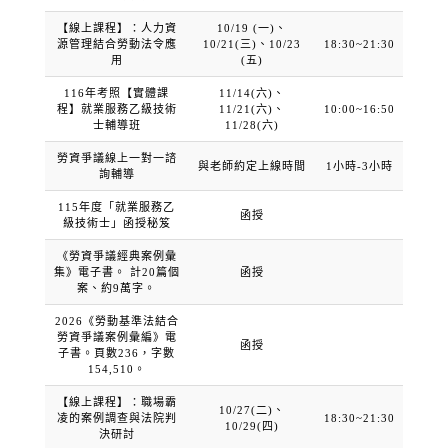
【線上課程】：人力資
10/19 (一)、
源管理結合勞動法令應
10/21(三)、10/23
18:30~21:30
用
(五)
116年考照【實體課
11/14(六)、
程】就業服務乙級技術
11/21(六)、
10:00~16:50
士輔導班
11/28(六)
勞資爭議線上一對一諮
與老師約定上線時間
1小時-3小時
詢輔導
115年度「就業服務乙
函授
級技術士」函授秘笈
《勞資爭議經典案例彙
集》電子書。 計20篇個
函授
案、約9萬字。
2026《勞動基準法結合
勞資爭議案例彙編》電
函授
子書。頁數236，字數
154,510。
【線上課程】：職場霸
10/27(二)、
凌的案例調查與法院判
18:30~21:30
10/29(四)
決研討