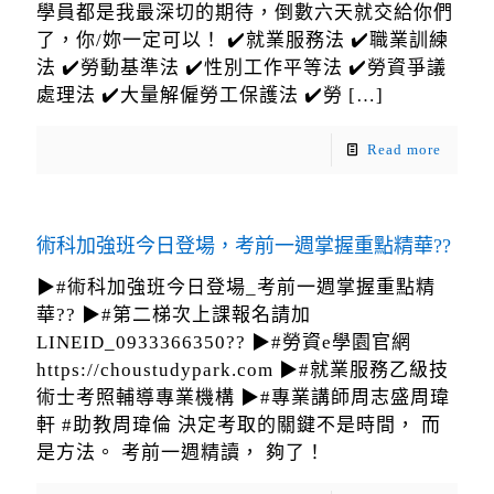
學員都是我最深切的期待，倒數六天就交給你們
了，你/妳一定可以！ ✔️就業服務法 ✔️職業訓練
法 ✔️勞動基準法 ✔️性別工作平等法 ✔️勞資爭議
處理法 ✔️大量解僱勞工保護法 ✔️勞
[…]
Read more
術科加強班今日登場，考前一週掌握重點精華??
▶#術科加強班今日登場_考前一週掌握重點精
華?? ▶#第二梯次上課報名請加
LINEID_0933366350?? ▶#勞資e學園官網
https://choustudypark.com ▶#就業服務乙級技
術士考照輔導專業機構 ▶#專業講師周志盛周瑋
軒 #助教周瑋倫 決定考取的關鍵不是時間， 而
是方法。 考前一週精讀， 夠了！