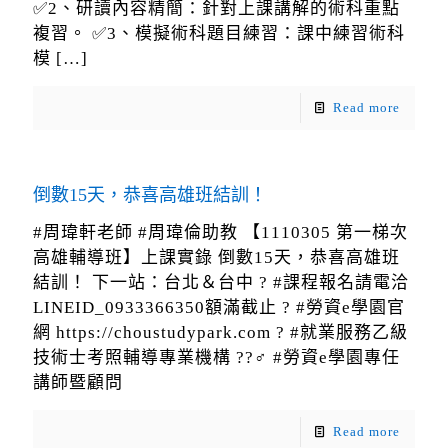
✅2、研讀內容精簡：針對上課講解的術科重點
複習。 ✅3、模擬術科題目練習：課中練習術科
模
[…]
Read more
倒數15天，恭喜高雄班結訓！
#周瑋軒老師 #周瑋倫助教 【1110305 第一梯次
高雄輔導班】上課實錄 倒數15天，恭喜高雄班
結訓！ 下一站：台北＆台中 ? #課程報名請電洽
LINEID_0933366350額滿截止 ? #勞資e學園官
網 https://choustudypark.com ? #就業服務乙級
技術士考照輔導專業機構 ??‍♂️ #勞資e學園專任
講師暨顧問
Read more