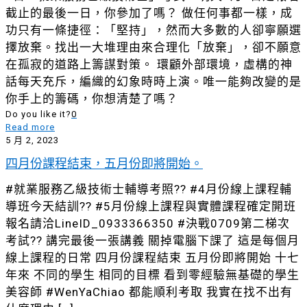
截止的最後一日，你參加了嗎？ 做任何事都一樣，成
功只有一條捷徑：「堅持」，然而大多數的人卻寧願選
擇放棄。找出一大堆理由來合理化「放棄」，卻不願意
在孤寂的道路上籌謀對策。 環顧外部環境，虛構的神
話每天充斥，編織的幻象時時上演。唯一能夠改變的是
你手上的籌碼，你想清楚了嗎？
Do you like it?
0
Read more
5 月 2, 2023
四月份課程結束，五月份即將開始。
#就業服務乙級技術士輔導考照?? #4月份線上課程輔
導班今天結訓?? #5月份線上課程與實體課程確定開班
報名請洽LineID_0933366350 #決戰0709第二梯次
考試?? 講完最後一張講義 關掉電腦下課了 這是每個月
線上課程的日常 四月份課程結束 五月份即將開始 十七
年來 不同的學生 相同的目標 看到零經驗無基礎的學生
美容師 #WenYaChiao 都能順利考取 我實在找不出有