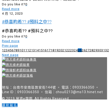
Do you like it?
0
Read more
4 月 12, 2023
#恭喜畇希?? #預料之中??
#恭喜畇希?? #預料之中??
Do you like it?
0
Read more
Prev page
1
2
3
4
5
6
7
8
9
10
11
12
13
14
15
16
17
18
19
20
21
22
23
24
25
26
27
28
29
30
31
32
Next page
地址：台南市安南區敦安街144號 。 電話：0933366350 。
Line ID：0933366350 。 信箱：chou0213@ms13.hinet.net
© 2019 勞資e學園. All Rights Reserved.
課程報名