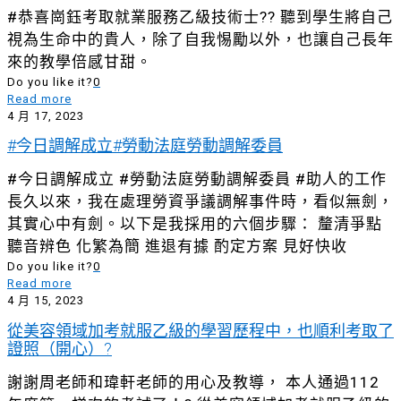
#恭喜崗鈺考取就業服務乙級技術士?? 聽到學生將自己
視為生命中的貴人，除了自我惕勵以外，也讓自己長年
來的教學倍感甘甜。
Do you like it?
0
Read more
4 月 17, 2023
#今日調解成立#勞動法庭勞動調解委員
#今日調解成立 #勞動法庭勞動調解委員 #助人的工作
長久以來，我在處理勞資爭議調解事件時，看似無劍，
其實心中有劍。以下是我採用的六個步驟： 釐清爭點
聽音辨色 化繁為簡 進退有據 酌定方案 見好快收
Do you like it?
0
Read more
4 月 15, 2023
從美容領域加考就服乙級的學習歷程中，也順利考取了
證照（開心）?
謝謝周老師和瑋軒老師的用心及教導， 本人通過112