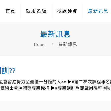
首頁
就服乙級
授課師資
最新訊息
最新訊息
Home
最新訊息
訓??
留給努力至最後一分鐘的人✊✊ ▶#第二梯次課程報名請加LIN
 ▶#就業服務乙級技術士考照輔導專業機構 ▶#專業講師周志盛周瑋
。