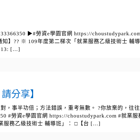
366350 ▶#勞資e學園官網 https://choustudyp
知】?? ※ 109年度第二梯次「就業服務乙級技術士 輔導班
13:
[…]
，請分享】
用對，事半功倍；方法錯誤，重考無數。 ?你放棄的，往
350 #勞資e學園官網 https://choustudypark.
就業服務乙級技術士 輔導班」： □【台
[…]