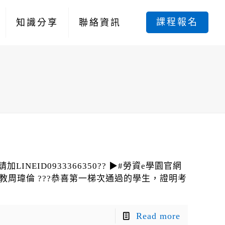
課程報名
知識分享
聯絡資訊
EID0933366350?? ▶#勞資e學園官網
軒 #助教周瑋倫 ???恭喜第一梯次通過的學生，證明考
Read more