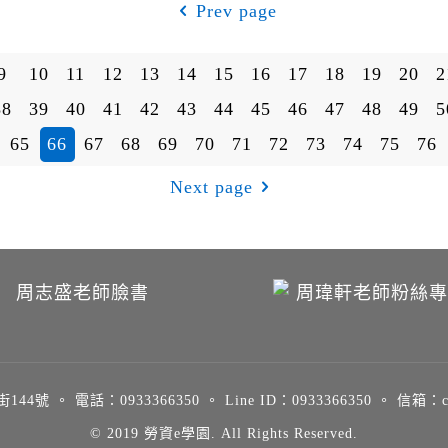
Prev page
9
10
11
12
13
14
15
16
17
18
19
20
2
38
39
40
41
42
43
44
45
46
47
48
49
5
65
66
67
68
69
70
71
72
73
74
75
76
Next page
。 電話：0933366350 。 Line ID：0933366350 。 信箱：chou0
© 2019 勞資e學園. All Rights Reserved.