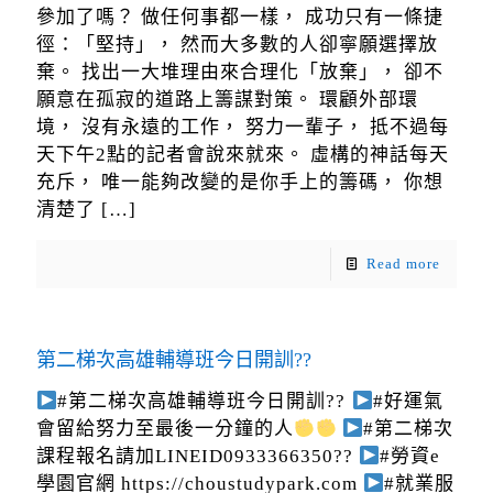
參加了嗎？ 做任何事都一樣， 成功只有一條捷
徑：「堅持」， 然而大多數的人卻寧願選擇放
棄。 找出一大堆理由來合理化「放棄」， 卻不
願意在孤寂的道路上籌謀對策。 環顧外部環
境， 沒有永遠的工作， 努力一輩子， 抵不過每
天下午2點的記者會說來就來。 虛構的神話每天
充斥， 唯一能夠改變的是你手上的籌碼， 你想
清楚了
[…]
Read more
第二梯次高雄輔導班今日開訓??
#第二梯次高雄輔導班今日開訓??
#好運氣
會留給努力至最後一分鐘的人
#第二梯次
課程報名請加LINEID0933366350??
#勞資e
學園官網 https://choustudypark.com
#就業服