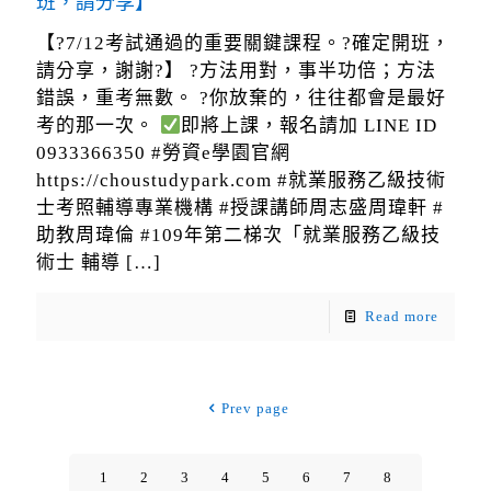
班，請分享】
【?7/12考試通過的重要關鍵課程。?確定開班，
請分享，謝謝?】 ?方法用對，事半功倍；方法
錯誤，重考無數。 ?你放棄的，往往都會是最好
考的那一次。
即將上課，報名請加 LINE ID
0933366350 #勞資e學園官網
https://choustudypark.com #就業服務乙級技術
士考照輔導專業機構 #授課講師周志盛周瑋軒 #
助教周瑋倫 #109年第二梯次「就業服務乙級技
術士 輔導
[…]
Read more
Prev page
1
2
3
4
5
6
7
8