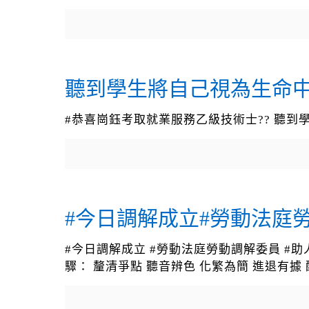
聽到學生將自己視為生命
#恭喜崗鈺考取就業服務乙級技術士?? 聽
#今日調解成立#勞動法庭
#今日調解成立 #勞動法庭勞動調解委員 
驟： 釐清爭點 聽音辨色 化繁為簡 進退有據