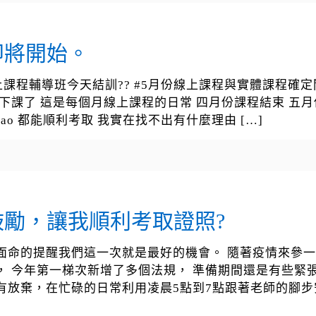
即將開始。
程輔導班今天結訓?? #5月份線上課程與實體課程確定開班報名請
腦下課了 這是每個月線上課程的日常 四月份課程結束 五月
hiao 都能順利考取 我實在找不出有什麼理由
[…]
勵，讓我順利考取證照?
面命的提醒我們這一次就是最好的機會。 隨著疫情來參一
， 今年第一梯次新增了多個法規， 準備期間還是有些緊
有放棄，在忙碌的日常利用凌晨5點到7點跟著老師的腳步