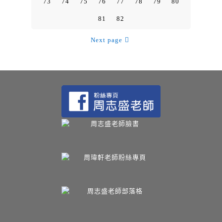
73
74
75
76
77
78
79
80
81
82
Next page