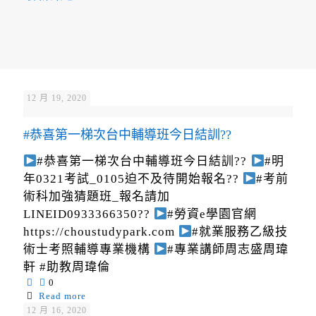
12 月 19, 2020
#恭喜第一梯次台中輔導班今日結訓??
#恭喜第一梯次台中輔導班今日結訓??
#明
年0321考試_0105迫不及待開始報名??
#考前
術科加強猜題班_報名請加
LINEID0933366350??
#勞資e學園官網
https://choustudypark.com
#就業服務乙級技
術士考照輔導專業機構
#專業講師周志盛周瑋
軒 #助教周瑋倫
0
Read more
12 月 16, 2020