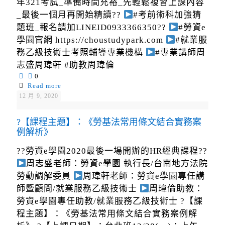
年321考試_準備時間充裕_先輕鬆複習上課內容
_最後一個月再開始精讀??
#考前術科加強猜
題班_報名請加LINEID0933366350??
#勞資e
學園官網 https://choustudypark.com
#就業服
務乙級技術士考照輔導專業機構
#專業講師周
志盛周瑋軒 #助教周瑋倫
0
Read more
12 月 9, 2020
?【課程主題】：《勞基法常用條文結合實務案
例解析》
??勞資e學園2020最後一場開辦的HR經典課程??
周志盛老師：勞資e學園 執行長/台南地方法院
勞動調解委員
周瑋軒老師：勞資e學園專任講
師暨顧問/就業服務乙級技術士
周瑋倫助教：
勞資e學園專任助教/就業服務乙級技術士 ?【課
程主題】：《勞基法常用條文結合實務案例解