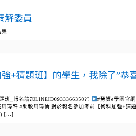
動調解委員
為樂
強+猜題班】的學生，我除了”恭
_報名請加LINEID0933366350??
#勞資e學園官網 htt
盛周瑋軒 #助教周瑋倫 對於報名參加考前【術科加強+猜
)
[…]