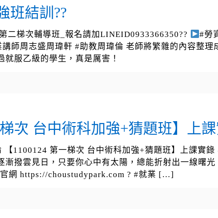
強班結訓??
#第二梯次輔導班_報名請加LINEID0933366350??
#勞資
業講師周志盛周瑋軒 #助教周瑋倫 老師將繁雜的內容整
過就服乙級的學生，真是厲害！
第一梯次 台中術科加強+猜題班】上
 【1100124 第一梯次 台中術科加強+猜題班】上課
逐漸撥雲見日，只要你心中有太陽，總能折射出一線曙光。 
https://choustudypark.com ? #就業
[…]