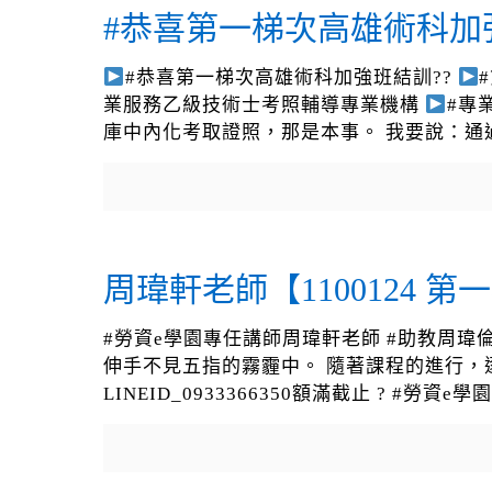
#恭喜第一梯次高雄術科加
#恭喜第一梯次高雄術科加強班結訓??
業服務乙級技術士考照輔導專業機構
#專
庫中內化考取證照，那是本事。 我要說：通
周瑋軒老師【1100124 
#勞資e學園專任講師周瑋軒老師 #助教周瑋倫
伸手不見五指的霧霾中。 隨著課程的進行，
LINEID_0933366350額滿截止 ? #勞資e學園官網 