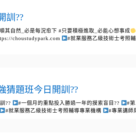
訓??
事順其自然_必是每況愈下 #只要積極進取_必能心想事成
://choustudypark.com
#就業服務乙級技術士考照
強猜題班今日開訓??
訓??
#一個月的重點投入勝過一年的摸索盲目??
#第
#就業服務乙級技術士考照輔導專業機構
#專業講師