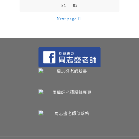
81
82
Next page