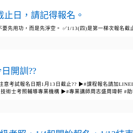
報名截止日，請記得報名。
要先用功，而是先淨空。 ✅1/13(四)是第一梯次報名
日開訓??
考試報名日期1月13日截止?? ▶#課程報名請加LINEID09
▶#就業服務乙級技術士考照輔導專業機構 ▶#專業講師周志盛周瑋軒 