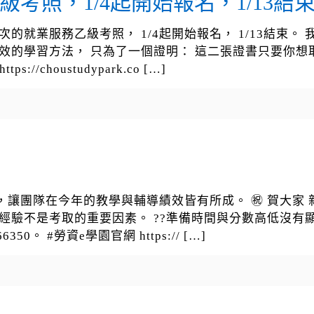
級考照，1/4起開始報名，1/13結
次的就業服務乙級考照， 1/4起開始報名， 1/13結束。
效的學習方法， 只為了一個證明： 這二張證書只要你想取
s://choustudypark.co
[…]
，讓團隊在今年的教學與輔導績效皆有所成。 ㊗️ 賀大家 
。 ??學歷與經驗不是考取的重要因素。 ??準備時間與分數高低
350。 #勞資e學園官網 https://
[…]