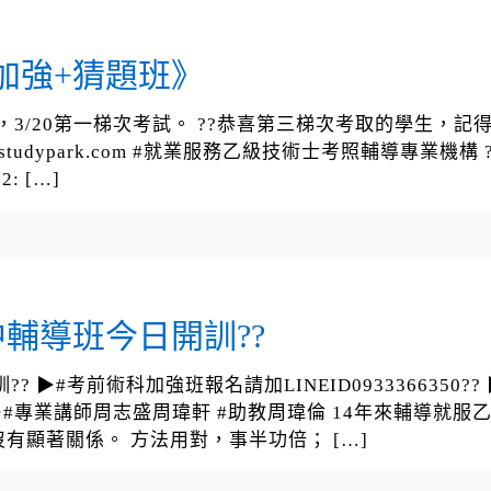
加強+猜題班》
3報名，3/20第一梯次考試。 ??恭喜第三梯次考取的學生，記得
://choustudypark.com #就業服務乙級技術士考照輔
2:
[…]
中輔導班今日開訓??
考前術科加強班報名請加LINEID0933366350?? ▶#勞資e學
▶#專業講師周志盛周瑋軒 #助教周瑋倫 14年來輔導就
沒有顯著關係。 方法用對，事半功倍；
[…]