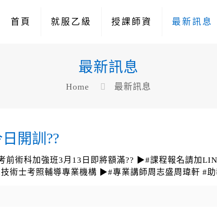
首頁
就服乙級
授課師資
最新訊息
最新訊息
Home
最新訊息
日開訓??
術科加強班3月13日即將額滿?? ▶#課程報名請加LINEID0
▶#就業服務乙級技術士考照輔導專業機構 ▶#專業講師周志盛周瑋軒 