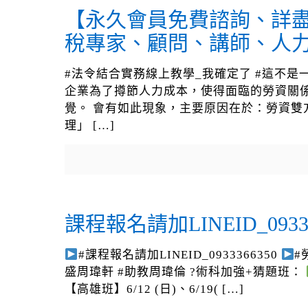
【永久會員免費諮詢、詳盡
稅專家、顧問、講師、人力
#法令結合實務線上教學_我確定了 #這不
企業為了撙節人力成本，使得面臨的勞資關
覺。 會有如此現象，主要原因在於：勞資雙
理」
[…]
課程報名請加LINEID_09333
#課程報名請加LINEID_0933366350
#
盛周瑋軒 #助教周瑋倫 ?術科加強+猜題班：
【高雄班】6/12 (日)、6/19(
[…]