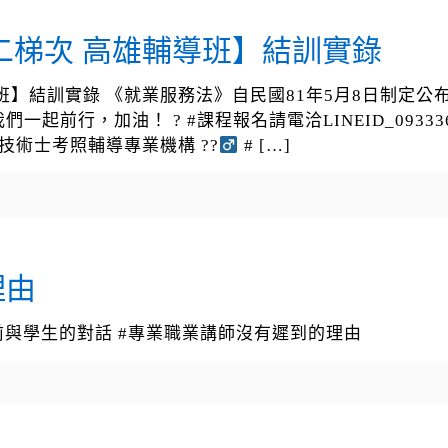
 第二梯次 高雄輔導班】結訓實錄
雄輔導班】結訓實錄 《就業服務法》自民國81年5月8日制
前行，加油！ ? #課程報名請電洽LINEID_0933366
業服務乙級技術士考照輔導專業機構 ??‍
#
[…]
理由
前與學生的對話 #專業職業講師沒有遲到的理由