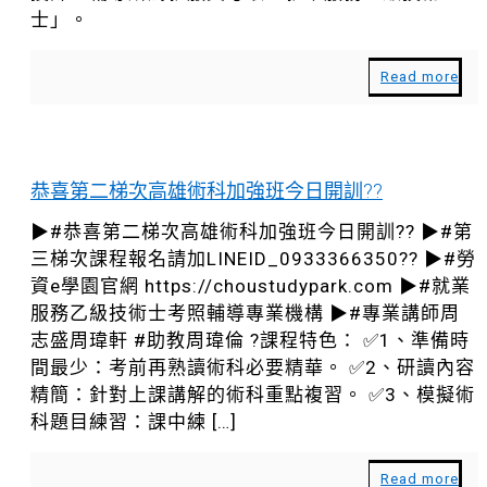
士」。
Read more
恭喜第二梯次高雄術科加強班今日開訓??
▶#恭喜第二梯次高雄術科加強班今日開訓?? ▶#第
三梯次課程報名請加LINEID_0933366350?? ▶#勞
資e學園官網 https://choustudypark.com ▶#就業
服務乙級技術士考照輔導專業機構 ▶#專業講師周
志盛周瑋軒 #助教周瑋倫 ?課程特色： ✅1、準備時
間最少：考前再熟讀術科必要精華。 ✅2、研讀內容
精簡：針對上課講解的術科重點複習。 ✅3、模擬術
科題目練習：課中練
[…]
Read more