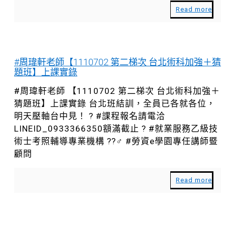
Read more
#周瑋軒老師【1110702 第二梯次 台北術科加強＋猜
題班】上課實錄
#周瑋軒老師 【1110702 第二梯次 台北術科加強＋
猜題班】上課實錄 台北班結訓，全員已各就各位，
明天壓軸台中見！ ? #課程報名請電洽
LINEID_0933366350額滿截止 ? #就業服務乙級技
術士考照輔導專業機構 ??‍♂️ #勞資e學園專任講師暨
顧問
Read more