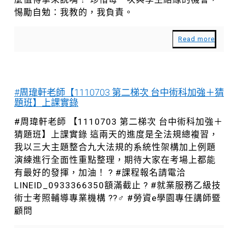
惕勵自勉：我教的，我負責。
Read more
#周瑋軒老師【1110703 第二梯次 台中術科加強＋猜
題班】上課實錄
#周瑋軒老師 【1110703 第二梯次 台中術科加強＋
猜題班】上課實錄 這兩天的進度是全法規總複習，
我以三大主題整合九大法規的系統性架構加上例題
演練進行全面性重點整理，期待大家在考場上都能
有最好的發揮，加油！ ? #課程報名請電洽
LINEID_0933366350額滿截止 ? #就業服務乙級技
術士考照輔導專業機構 ??‍♂️ #勞資e學園專任講師暨
顧問