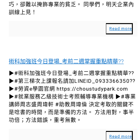
巧，卻難以掩飾專業的貧乏。 同學們，明天企業內
訓線上見！
Read more
術科加強班今日登場_考前二週掌握重點精華??
▶#術科加強班今日登場_考前二週掌握重點精華??
▶#第三梯次上課報名請加LINEID_0933366350??
▶#勞資e學園官網 https://choustudypark.com
▶#就業服務乙級技術士考照輔導專業機構 ▶#專業
講師周志盛周瑋軒 #助教周瑋倫 決定考取的關鍵不
是唸書的時間，而是準備的方法。 方法用對，事半
功倍；方法錯誤，重考無數。
Read more