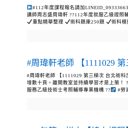
#112年度課程報名請加LINEID_09333663
講師周志盛周瑋軒 ??112年度就服乙級
重點精華整理
術科題庫250題
術科模
#周瑋軒老師 【111102
#周瑋軒老師 【1111029 第三梯次 
增數十頁，離開教室並持續學習才是上策！ ? #課程報名請
服務乙級技術士考照輔導專業機構 ??‍
#勞