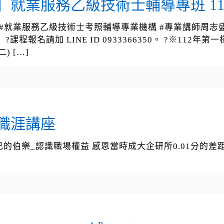
】就業服務乙級技術士輔導專班 11
park.com #就業服務乙級技術士考照輔導專業機構 #專業講師
程報名請加 LINE ID 0933366350。 ?※11
二)
[…]
學職涯講座
己的伯樂_認識職場權益 感恩當時成大企研所0.01分的差