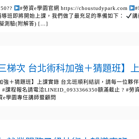
50??
#勞資e學園官網 https://choustudypark.com
證照輔導班即將開始上課，我們做了最充足的準備如下：
講
擬測驗(附解答)
[…]
9 第三梯次 台北術科加強＋猜題班】
台北術科加強＋猜題班】上課實錄 台北班順利結訓，請每一
電洽LINEID_0933366350額滿截止 ? #勞資e學園官網 h
資e學園專任講師暨顧問