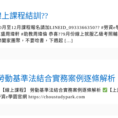
上課程結訓??
月課程報名請加LINEID_0933366350?? #勞資e學園官網 
盛周瑋軒 #助教周瑋倫 恭喜??9月份線上就服乙級考照
節闔家團聚，不要唸書，下週起
[…]
 勞動基準法結合實務案例逐條解析
【線上課程】 勞動基準法結合實務案例逐條解析
【上課
網 https://choustudypark.com