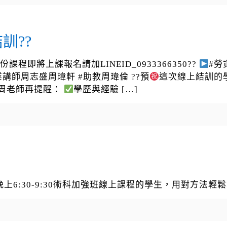
訓??
月份課程即將上課報名請加LINEID_0933366350??
#勞資
業講師周志盛周瑋軒 #助教周瑋倫 ??預
這次線上結訓的
周老師再提醒：
學歷與經驗
[…]
0/13晚上6:30-9:30術科加強班線上課程的學生，用對方法輕