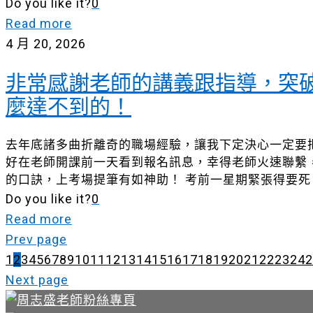
Do you like it?
0
Read more
4 月 20, 2026
非常感謝老師的講義跟指導，突
麼達不到的！
去年底諸多曲折離奇的職場經驗，讓我下定決心一定要
好在老師開課前一天看到報名訊息，幸得老師火速聯繫
的口訣，上考場提筆有如神助！ 考前一星期緊張得要死
Do you like it?
0
Read more
Prev page
1
2
3
4
5
6
7
8
9
10
11
12
13
14
15
16
17
18
19
20
21
22
23
24
2
Next page