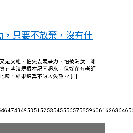
勵，只要不放棄，沒有什
、又是文組，怕失去競爭力、怕被淘汰，剛
其實有些法規根本記不起來，但好在有老師
地啃，結果總算不讓人失望??
[…]
5
46
47
48
49
50
51
52
53
54
55
56
57
58
59
60
61
62
63
64
65