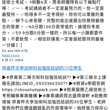
技術士考試。 ‼️倒數6天，周老師團隊有以下幾點叮
嚀： ✅ㄧ、考試通過者不一定是最努力的，但一定是
最堅持。 ✅唸得多不一定考得好，唸你可以掌握的重
點。 ✅靜下心來答題，完整的寫出或選出你覺得最適
合的答案。 ✅60分跟100分是等值的，誰理你考高
分。 ✅59.9分跟0分是一樣的，所以每一小題都要作
答，不要飲恨。 ✅相信好運氣一定會留給堅持到最後
一分鐘
[…]
Do you like it?
0
Read more
6 月 27, 2024
恭喜昨天參加術科加強班結訓的35位學生
▶#恭喜第二梯次術科加強班結訓?? ▶#第三梯次上課
報名請加LINEID_0933366350?? ▶#勞資e學園官網
https://choustudypark.com ▶#就業服務乙級技術士
考照輔導專業機構 ▶#專業講師周志盛周瑋軒 #助教周
瑋倫 恭喜昨天參加術科加強班結訓的35位學生，老師
敬佩你們在價值觀錯亂的外部環境中，始終致力保存心