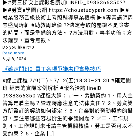
▶#第三梯次上課報名請加LINEID_0933366350??
▶#勞資e學園官網 https://choustudypark.com ▶#
就業服務乙級技術士考照輔導專業機構 ▶#專業講師周
志盛周瑋軒 #助教周瑋倫 ?‍?決定考取的關鍵不是唸書
的時間，而是準備的方法。 ?方法用對，事半功倍；方
法錯誤，重考無數。
Do you like it?
0
Read more
6 月 8, 2024
《確定開班》員工各項爭議處理實務技巧
#線上課程 7/9(二)、7/12(五)18:30~21:30 #確定開
班 經典的實際案例解析 #報名洽詢 lineID
0933366350 ?課程大綱： ✅一、勞動契約 1、用人主
管算是雇主嗎？管理時應注意的法律責任？ 2、勞資雙
方所簽訂的契約如何認定？ 3、企業對於勞動契約的擬
訂，應注意哪些容易衍生的爭議問題？ ✅二、工作規
則 4、工作規則未報請主管機關核備，勞工是否可以不
受約束？ 5、企業
[…]