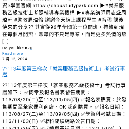
資e學園官網 https://choustudypark.com ▶#就業服
務乙級技術士考照輔導專業機構 ▶#專業講師周志盛周
瑋軒 #助教周瑋倫 謝謝今天線上課程學生 #宥稀 課後
傳來的分享?? 其實從96年全國第一位開班，持續到現
在每個月開辦，憑藉的不只是專業，而是更多熱情的燃
[…]
Do you like it?
0
Read more
7 月 12, 2024
??113年度第三梯次「就業服務乙級技術士」考試行事
曆
??113年度第三梯次「就業服務乙級技術士」考試行事
曆如下： ✅簡章及報名書表發售期間：
113/08/20(二)至113/09/05(四) ✅報名表購買：於發
售期間至全家便利商店、OK 超商購買。 ✅報名日期：
113/08/27(二)至113/09/05(四) ✅學術科考試日期：
113/11/03(日) ✅術科成績網路公告日期：
113/11/29(五) ✅成績單寄送日期：113/12/03(二)