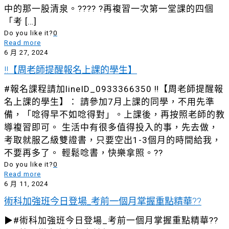
中的那一股清泉。???? ?再複習一次第一堂課的四個
「考
[…]
Do you like it?
0
Read more
6 月 27, 2024
‼️【周老師提醒報名上課的學生】
#報名課程請加lineID_0933366350 ‼️【周老師提醒報
名上課的學生】： 請參加7月上課的同學，不用先準
備，「唸得早不如唸得對」。上課後，再按照老師的教
導複習即可。 生活中有很多值得投入的事，先去做，
考取就服乙級雙證書，只要空出1-3個月的時間給我，
不要再多了。 輕鬆唸書，快樂拿照。??
Do you like it?
0
Read more
6 月 11, 2024
術科加強班今日登場_考前一個月掌握重點精華??
▶#術科加強班今日登場_考前一個月掌握重點精華??