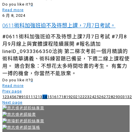
Do you like it?
0
Read more
6 月 8, 2024
0611術科加強班迫不及待想上課，7月7日考試。
#0611術科加強班迫不及待想上課7月7日考試 #7月8
月9月線上與實體課程陸續展開 #報名請加
lineID_0933366350洽詢 第二梯次考前一個月精讀的
術科精華講義、術科練習題已備妥，下週二線上課程使
用。 適合對象：不想花太多時間唸書的考生。 有奮力
一搏的機會，你當然不能放棄。
Do you like it?
0
Read more
Prev page
1
2
3
4
5
6
7
8
9
10
11
12
13
14
15
16
17
18
19
20
21
22
23
24
25
26
27
28
29
30
31
32
Next page