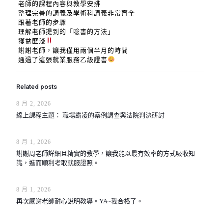
老師的課程內容與教學安排
整理完善的講義及學術科講義非常齊全
跟著老師的步驟
理解老師提到的「唸書的方法」
獲益匪淺
謝謝老師，讓我僅用兩個半月的時間
通過了這張就業服務乙級證書
Related posts
8 月 2, 2026
線上課程主題： 職場霸凌的案例調查與法院判決研討
8 月 1, 2026
謝謝周老師詳細且精實的教學，讓我能以最有效率的方式吸收知
識，進而順利考取就服證照。
8 月 1, 2026
再次感謝老師耐心說明教導。YA~我合格了。