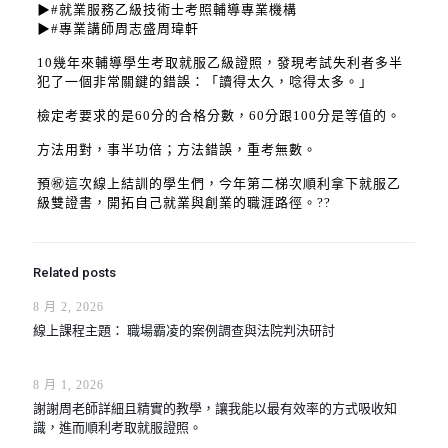
▶#就業服務乙級技術士考照輔導專業機構
▶#專業講師周志盛周瑋軒
10幾年來輔導學生考取就服乙級證照，發現考試失利者多半
犯了一個非常關鍵的錯誤：「讀得太久，唸得太多。」
檢定考要求的是60分的合格分數，60分跟100分是等值的。
方法用對，事半功倍；方法錯誤，重考無數。
預㊗️這次線上結訓的學生們，今年第二梯次順利拿下就服乙
級雙證書，開拓自己就業與創業的職涯路徑。??
Related posts
8 月 2, 2026
線上課程主題： 職場霸凌的案例調查與法院判決研討
8 月 1, 2026
謝謝周老師詳細且精實的教學，讓我能以最有效率的方式吸收知
識，進而順利考取就服證照。