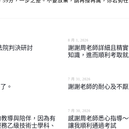
分、59分，一步之差。不要放棄，請再接再厲，你若勢在
8 月 1, 2026
法院判決研討
謝謝周老師詳細且精實
知識，進而順利考取就
7 月 31, 2026
格了。
謝謝老師的耐心及不厭
7 月 30, 2026
的教導與陪伴，因為有
感謝周老師悉心指導～
服務乙級技術士學科、
讓我順利通過考試