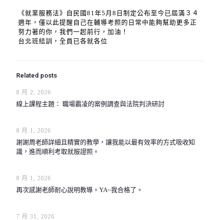
《就業服務法》自民國81年5月8日制定公布至今已屆滿３４
週年，僅以此提醒自己在輔導考照的日常中能夠幫助更多正
努力著的你，我們一起前行，加油！
台北班結訓，全員已各就各位
Related posts
8 月 2, 2026
線上課程主題： 職場霸凌的案例調查與法院判決研討
8 月 1, 2026
謝謝周老師詳細且精實的教學，讓我能以最有效率的方式吸收知
識，進而順利考取就服證照。
8 月 1, 2026
再次感謝老師耐心說明教導。YA~我合格了。
7 月 31, 2026