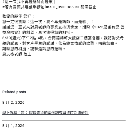
#這一次我不再是講師而是歌手
#若有意願共襄盛舉請加lineID_0933366350額滿截止
敬愛的夥伴 您好：
您一定很驚訝：這一次，我不再是講師，而是歌手！
謝謝您一直以來對周老師的專業支持與肯定，期盼《2025感謝有您 公
益演唱會》的創舉，再次獲得您的相挺。
8/30(週六)下午2點-4點，台南禧榕軒大飯店二樓宴會廳，我將對父母
親的感恩、對客戶學生的感謝，化為饒富情感的歌聲，唱給您聽。
期盼您的相挺，誠摯邀請您的蒞臨。
周志盛老師 敬上
Related posts
8 月 2, 2026
線上課程主題： 職場霸凌的案例調查與法院判決研討
8 月 1, 2026