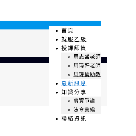
首頁
就服乙級
授課師資
周志盛老師
周瑋軒老師
周瑋倫助教
最新訊息
知識分享
勞資爭議
法令彙編
聯絡資訊