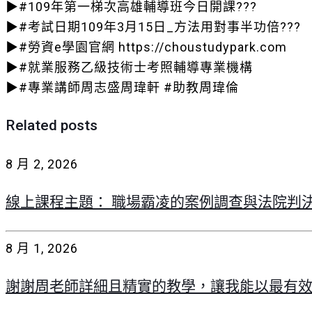
▶#109年第一梯次高雄輔導班今日開課???
▶#考試日期109年3月15日_方法用對事半功倍???
▶#勞資e學園官網 https://choustudypark.com
▶#就業服務乙級技術士考照輔導專業機構
▶#專業講師周志盛周瑋軒 #助教周瑋倫
Related posts
8 月 2, 2026
線上課程主題： 職場霸凌的案例調查與法院判
8 月 1, 2026
謝謝周老師詳細且精實的教學，讓我能以最有