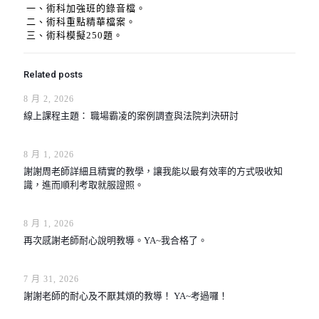
一、術科加強班的錄音檔。
二、術科重點精華檔案。
三、術科模擬250題。
Related posts
8 月 2, 2026
線上課程主題： 職場霸凌的案例調查與法院判決研討
8 月 1, 2026
謝謝周老師詳細且精實的教學，讓我能以最有效率的方式吸收知
識，進而順利考取就服證照。
8 月 1, 2026
再次感謝老師耐心說明教導。YA~我合格了。
7 月 31, 2026
謝謝老師的耐心及不厭其煩的教導！ YA~考過囉！