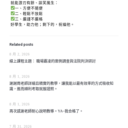
就能游刃有餘、談笑風生：
一、方便不隨便
二、輕鬆不放鬆
三、嚴謹不嚴格
好學生，助力他；剩下的，祝福他。
Related posts
8 月 2, 2026
線上課程主題： 職場霸凌的案例調查與法院判決研討
8 月 1, 2026
謝謝周老師詳細且精實的教學，讓我能以最有效率的方式吸收知
識，進而順利考取就服證照。
8 月 1, 2026
再次感謝老師耐心說明教導。YA~我合格了。
7 月 31, 2026